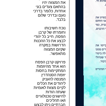
את המצווה יהיו
בהתאם צעדים בוני
אחדות, כלומר בדרכי
נועם ובדרכי שלום
בלבד.
נוכח חשיבותו
וחומרתו של קרבן
הפסח, חייב כל יהודי
לבצע את כל ההכנות
הדרושות במקרה
שקיום המצווה
מתאפשר.
פרויקט קרבן הפסח
הוא אחד מהיוזמות
המתקיימות בחסות
יוזמת הסנהדרין
המנסה להעניק
ליהודים את הכלים
לקיים מצוות לאומיות
שעתה הודות
להישגים טכנולוגיים
ו/או תהליכים
חברתיים ניתן לבצען